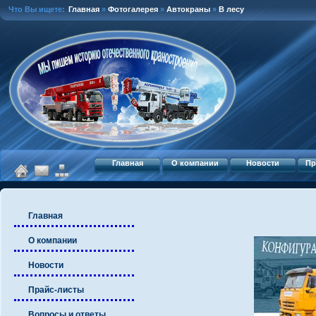
Что Вы ищете:
Главная
»
Фотогалерея
»
Автокраны
»
В лесу
Главная
О компании
Новости
Пр
Главная
О компании
Новости
Прайс-листы
Вопросы и ответы